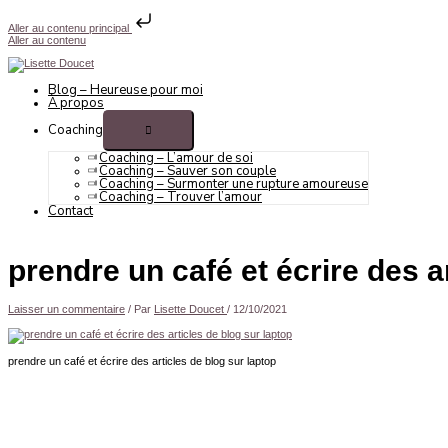
Aller au contenu principal
Aller au contenu
Blog – Heureuse pour moi
À propos
Coaching
Coaching – L’amour de soi
Coaching – Sauver son couple
Coaching – Surmonter une rupture amoureuse
Coaching – Trouver l’amour
Contact
prendre un café et écrire des a
Laisser un commentaire
/ Par
Lisette Doucet
/
12/10/2021
prendre un café et écrire des articles de blog sur laptop